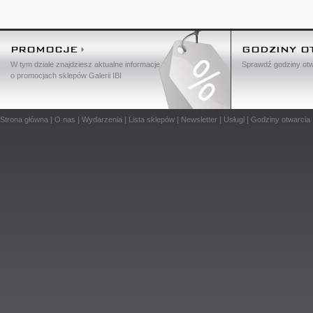
PROMOCJE
GODZINY O
W tym dziale znajdziesz aktualne informacje
Sprawdź godziny otw
o promocjach sklepów Galerii IBI
Strona główna
|
O nas
|
Wydarzenia
|
Lista sklepów
|
Newsletter
|
Usługi
|
Godziny otwarcia